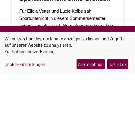
Für Elicia Vetter und Lucie Kolbe sah
Sportunterricht in diesem Sommersemester
anders aus als sonst. Normalerweise besuchen
die beiden Lehramtsstudentinnen ihre
Wir nutzen Cookies, um Inhalte anzeigen zu lassen und Zugriffe
Veranstaltungen im Nebenfach
auf unserer Website zu analysieren.
Sportwissenschaft auf dem Campus der Uni.
Zur
Datenschutzerklärung
Diesmal führte sie ihr Studium für 5 Tage an der
Universität Jyväskylä in Finnland.
Cookie-Einstellungen
Alle ablehnen
Das ist ok
Weiterlesen
06.08.2026
FORSCHUNG