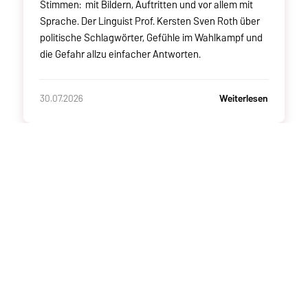
Stimmen: mit Bildern, Auftritten und vor allem mit
Sprache. Der Linguist Prof. Kersten Sven Roth über
politische Schlagwörter, Gefühle im Wahlkampf und
die Gefahr allzu einfacher Antworten.
Weiterlesen
30.07.2026
ARCHIV
2026
2025
2024
2023
2022
>
KONTAKT
Otto-von-Guericke-Universität Magdeburg
Universitätsplatz 2
39106 Magdeburg