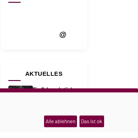
@
AKTUELLES
Ein Schmuckstück,
das im Notfall Hilfe
holt
21.07.2026
Papierbrücken im
Alle ablehnen
Das ist ok
Belastungstest
28.07.2026