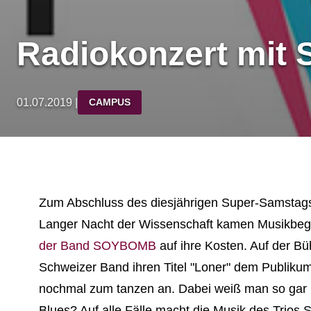
Radiokonzert mit
01.07.2019 |
CAMPUS
Zum Abschluss des diesjährigen Super-Samstags
Langer Nacht der Wissenschaft kamen Musikbege
der Band SOYBOMB
auf ihre Kosten. Auf der B
Schweizer Band ihren Titel "Loner" dem Publikum
nochmal zum tanzen an. Dabei weiß man so gar ni
Blues? Auf alle Fälle macht die Musik des Trios 