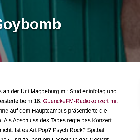
 Soybomb
 an der Uni Magdeburg mit Studieninfotag und
isterte beim 16.
GuerickeFM-Radiokonzert mit
ühne auf dem Hauptcampus präsentierte die
. Als Abschluss des Tages regte das Konzert
cht: Ist es Art Pop? Psych Rock? Spitball
Spaß und zaubert ein Lächeln in das Gesicht.