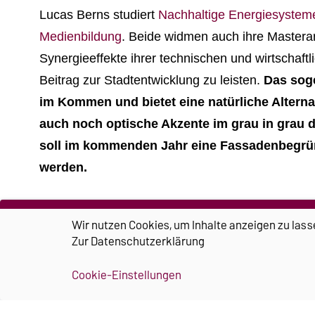
Lucas Berns studiert
Nachhaltige Energiesystem
Medienbildung
. Beide widmen auch ihre Mastera
Synergieeffekte ihrer technischen und wirtschaf
Beitrag zur Stadtentwicklung zu leisten.
D
as sog
im Kommen und bietet eine natürliche Alternat
auch noch optische Akzente im grau in grau de
soll im kommenden Jahr eine Fassadenbegrün
werden.
Dies wird möglich durch das
ego.-Gründungstran
Wir nutzen Cookies, um Inhalte anzeigen zu lass
unter Beteiligung des
Europäischen Sozialfonds
,
Zur
Datenschutzerklärung
wurde.
Cookie-Einstellungen