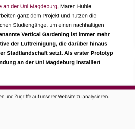
e an der Uni Magdeburg
, Maren Huhle
rbeiten ganz dem Projekt und nutzen die
tlichen Studiengänge, um einen nachhaltigen
enannte Vertical Gardening ist immer mehr
ive der Luftreinigung, die darüber hinaus
r Stadtlandschaft setzt. Als erster Prototyp
dung an der Uni Magdeburg installiert
sfer-Stipendium des Landes Sachsen-Anhalt
en und Zugriffe auf unserer Website zu analysieren.
 welches dem Gründerteam vor Kurzem bewilligt