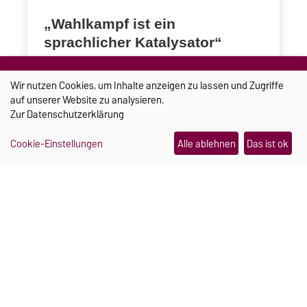
„Wahlkampf ist ein
sprachlicher Katalysator“
Am 6. September wird in Sachsen-Anhalt ein
Wir nutzen Cookies, um Inhalte anzeigen zu lassen und Zugriffe
neuer Landtag gewählt. Die Parteien kämpfen
auf unserer Website zu analysieren.
um Stimmen: mit Bildern, Auftritten und vor
Zur
Datenschutzerklärung
allem mit Sprache. Der Linguist Prof. Kersten
Sven Roth über politische Schlagwörter, Gefühle
Cookie-Einstellungen
Alle ablehnen
Das ist ok
im Wahlkampf und die Gefahr allzu einfacher
Antworten.
Weiterlesen
30.07.2026
CAMPUS