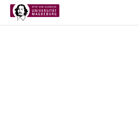
ARCHIV
2026
2025
2024
2023
2022
>
KONTAKT
Otto-von-Guericke-Universität Magdeburg
Universitätsplatz 2
39106 Magdeburg
RECHTLICHES
Impressum
Datenschutz