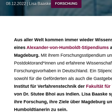
08.12.2022 | Lisa Baaske
FORSCHUNG
Aus aller Welt kommen immer wieder Wissens
eines
Alexander-von-Humboldt-Stipendiums
a
Magdeburg.
Mit ihrem Forschungsstipendium unt
Postdoktorand*innen und erfahrene Wissenschaftl
Forschungsvorhaben in Deutschland. Ein Stipendi
sowohl für die Geförderten als auch die Gastgeb
Institut für Verfahrenstechnik der
Fakultät fü
von Dr. Stutee Bhoi aus Indien. Lisa Baaske 
ihre Forschung, ihre Ziele über Magdeburg und
Humboldtianerin zu sein.