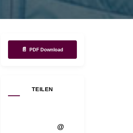
📄
PDF Download
TEILEN
@