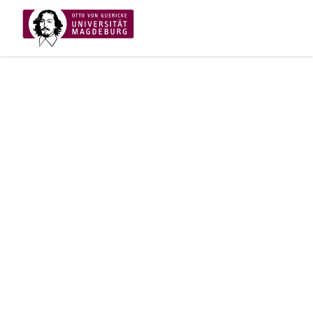
ARCHIV
2026
2025
2024
2023
2022
>
KONTAKT
Otto-von-Guericke-Universität Magdeburg
Universitätsplatz 2
39106 Magdeburg
RECHTLICHES
Impressum
Datenschutz