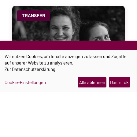
TRANSFER
Wir nutzen Cookies, um Inhalte anzeigen zu lassen und Zugriffe
auf unserer Website zu analysieren.
Zur
Datenschutzerklärung
Ein Schmuckstück, das im
Cookie-Einstellungen
Alle ablehnen
Das ist ok
Notfall Hilfe holt
Julia Pretschner und Hannah Mielke haben sich
während ihres Studiums an der Uni Magdeburg
kennengelernt. Heute arbeiten sie gemeinsam an
einer smarten Sturzerkennung für Seniorinnen
und Senioren.