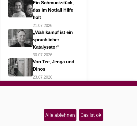
Ein Schmuckstück,
das im Notfall Hilfe
holt
21.07.2026
„Wahlkampf ist ein
sprachlicher
Katalysator“
30.07.2026
Von Tee, Jenga und
Dinos
23.07.2026
Alle ablehnen
Das ist ok