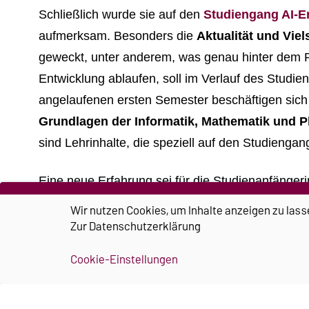
Schließlich wurde sie auf den
Studiengang AI-E
aufmerksam. Besonders die
Aktualität und Vie
geweckt, unter anderem, was genau hinter dem 
Entwicklung ablaufen, soll im Verlauf des Studie
angelaufenen ersten Semester beschäftigen sich 
Grundlagen der Informatik, Mathematik und P
sind Lehrinhalte, die speziell auf den Studieng
Eine neue Erfahrung sei für die Studienanfänge
gewesen: „Ich hatte vorher keine wirklichen Be
Wir nutzen Cookies, um Inhalte anzeigen zu lass
Zur
Datenschutzerklärung
ziemlich anspruchsvoll. Hier hat auch der angeb
dem eigentlichen Studienstart
erst einmal die 
Cookie-Einstellungen
in der Lage bin, schon gut zu arbeiten“, berichtet
Fachrichtung nach 4 Semestern wählen