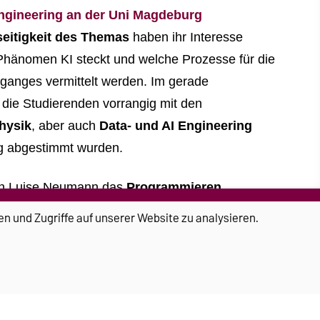
ngineering an der Uni Magdeburg
lseitigkeit des Themas
haben ihr Interesse
Phänomen KI steckt und welche Prozesse für die
nganges vermittelt werden. Im gerade
die Studierenden vorrangig mit den
hysik
, aber auch
Data- und AI Engineering
ang abgestimmt wurden.
rin Luise Neumann das
Programmieren
rührungspunkte damit und am Anfang war es doch
en und Zugriffe auf unserer Website zu analysieren.
otene
Vorkurs
sehr geholfen, in dem uns
vor
Grundlagen vermittelt wurden, mit denen ich jetzt
 die Studentin.