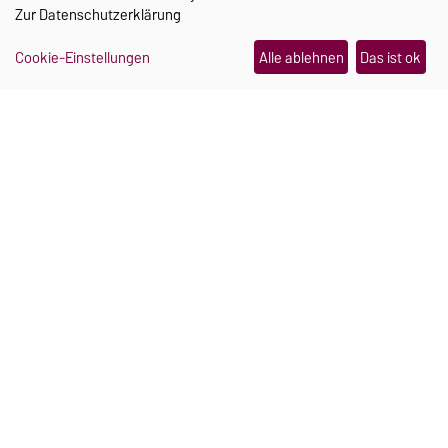
Ein Schmuckstück, das im
Zur
Datenschutzerklärung
Notfall Hilfe holt
Cookie-Einstellungen
Alle ablehnen
Das ist ok
Julia Pretschner und Hannah Mielke haben sich
während ihres Studiums an der Uni Magdeburg
kennengelernt. Heute arbeiten sie gemeinsam an
einer smarten Sturzerkennung für Seniorinnen
und Senioren.
Weiterlesen
21.07.2026
FORSCHUNG