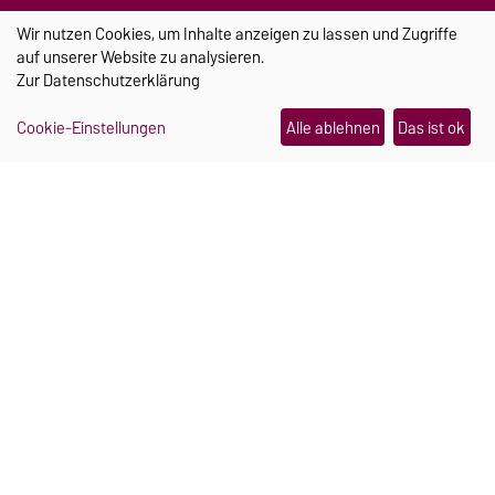
@
Wir nutzen Cookies, um Inhalte anzeigen zu lassen und Zugriffe
auf unserer Website zu analysieren.
Zur
Datenschutzerklärung
Cookie-Einstellungen
Alle ablehnen
Das ist ok
AKTUELLES
Ein Schmuckstück, das im Notfall Hilfe
holt
21.07.2026
Papierbrücken im Belastungstest
28.07.2026
„Wahlkampf ist ein sprachlicher
Katalysator“
30.07.2026