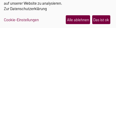
06.08.2026
auf unserer Website zu analysieren.
Zur
Datenschutzerklärung
„Wahlkampf ist ein sprachlicher
Katalysator“
Cookie-Einstellungen
Alle ablehnen
Das ist ok
30.07.2026
TRANSFER