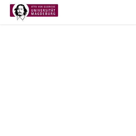
ARCHIV
2026
2025
2024
2023
2022
>
KONTAKT
Otto-von-Guericke-Universität Magdeburg
Universitätsplatz 2
39106 Magdeburg
RECHTLICHES
Impressum
Datenschutz