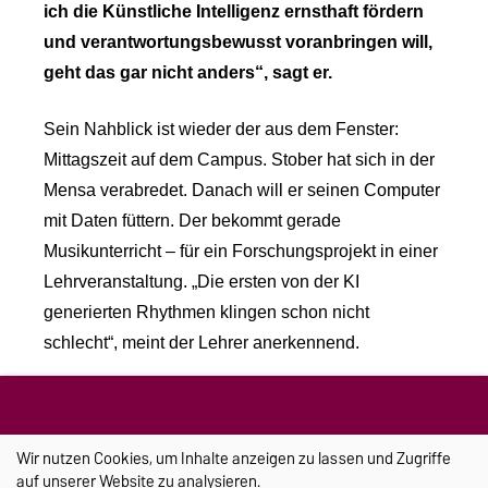
ich die Künstliche Intelligenz ernsthaft fördern
und verantwortungsbewusst voranbringen will,
geht das gar nicht anders“, sagt er.
Sein Nahblick ist wieder der aus dem Fenster:
Mittagszeit auf dem Campus. Stober hat sich in der
Mensa verabredet. Danach will er seinen Computer
mit Daten füttern. Der bekommt gerade
Musikunterricht – für ein Forschungsprojekt in einer
Lehrveranstaltung. „Die ersten von der KI
generierten Rhythmen klingen schon nicht
schlecht“, meint der Lehrer anerkennend.
Wussten Sie dass, ...
... der amerikanische Verfassungsrichter Potter
Wir nutzen Cookies, um Inhalte anzeigen zu lassen und Zugriffe
Steward 1964 eine Definition für Pornografie finden
auf unserer Website zu analysieren.
sollte? Seine notdürftige Antwort: "Ich erkenne sie,