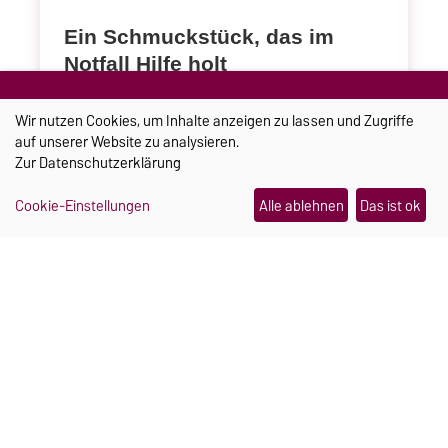
Ein Schmuckstück, das im
Notfall Hilfe holt
Julia Pretschner und Hannah Mielke haben sich
Wir nutzen Cookies, um Inhalte anzeigen zu lassen und Zugriffe
während ihres Studiums an der Uni Magdeburg
auf unserer Website zu analysieren.
kennengelernt. Heute arbeiten sie gemeinsam an
Zur
Datenschutzerklärung
einer smarten Sturzerkennung für Seniorinnen
und Senioren.
Cookie-Einstellungen
Alle ablehnen
Das ist ok
Weiterlesen
21.07.2026
LEHRE