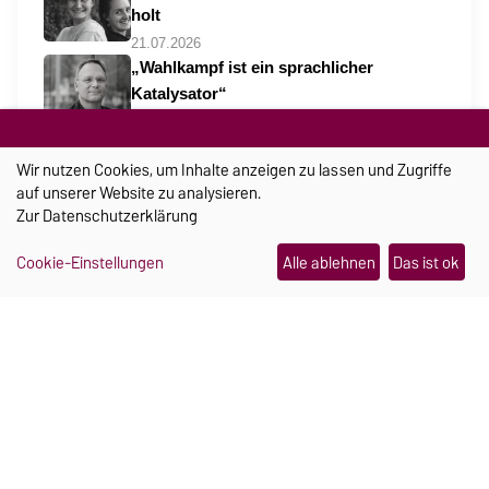
holt
21.07.2026
„Wahlkampf ist ein sprachlicher
Katalysator“
30.07.2026
Wo Campus und Kinderlachen
Wir nutzen Cookies, um Inhalte anzeigen zu lassen und Zugriffe
zusammengehören
auf unserer Website zu analysieren.
06.08.2026
Zur
Datenschutzerklärung
Cookie-Einstellungen
Alle ablehnen
Das ist ok
TRANSFER