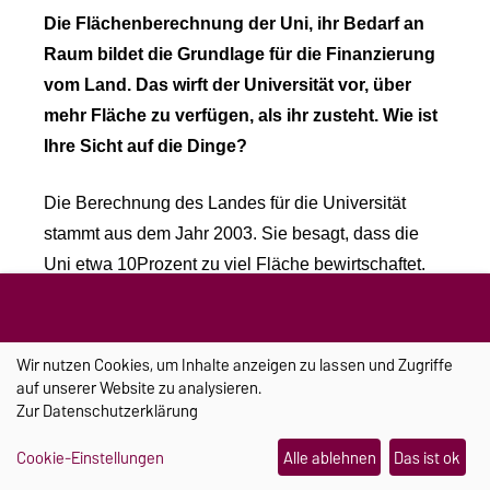
Die Flächenberechnung der Uni, ihr Bedarf an
Raum bildet die Grundlage für die Finanzierung
vom Land. Das wirft der Universität vor, über
mehr Fläche zu verfügen, als ihr zusteht. Wie ist
Ihre Sicht auf die Dinge?
Die Berechnung des Landes für die Universität
stammt aus dem Jahr 2003. Sie besagt, dass die
Uni etwa 10Prozent zu viel Fläche bewirtschaftet.
Aber: Wir haben deutlich mehr
Drittmittelbeschäftigte als vor 15 Jahren, wir haben
neue Gebäude, die Großgeräte beherbergen. Es
Wir nutzen Cookies, um Inhalte anzeigen zu lassen und Zugriffe
auf unserer Website zu analysieren.
entstanden 11 Gründerwerkstätten und so addieren
Zur
Datenschutzerklärung
sich die Flächen auf diesen Bedarf und ich finde
schon, dass man uns an dieser Stelle durch die
Cookie-Einstellungen
Alle ablehnen
Das ist ok
Vorgabe von Zielzahlen sehr stark einschränkt. Im