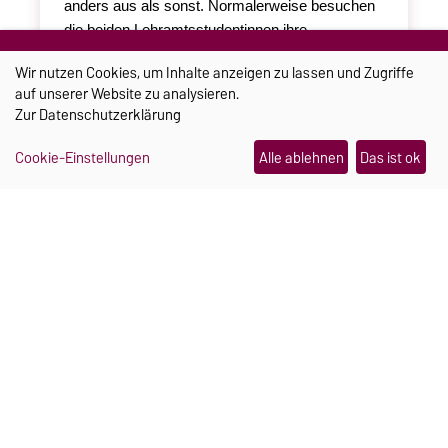
anders aus als sonst. Normalerweise besuchen
die beiden Lehramtsstudentinnen ihre
Veranstaltungen im Nebenfach
Wir nutzen Cookies, um Inhalte anzeigen zu lassen und Zugriffe
Sportwissenschaft auf dem Campus der Uni.
auf unserer Website zu analysieren.
Diesmal führte sie ihr Studium für 5 Tage an der
Zur
Datenschutzerklärung
Universität Jyväskylä in Finnland.
Cookie-Einstellungen
Alle ablehnen
Das ist ok
Weiterlesen
06.08.2026
FORSCHUNG