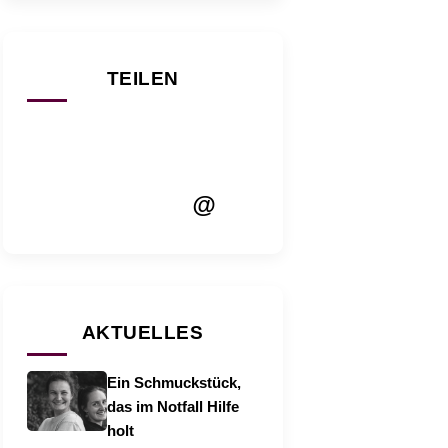
TEILEN
@
AKTUELLES
Ein Schmuckstück,
das im Notfall Hilfe
holt