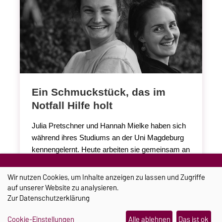
Ein Schmuckstück, das im
Notfall Hilfe holt
Julia Pretschner und Hannah Mielke haben sich
während ihres Studiums an der Uni Magdeburg
kennengelernt. Heute arbeiten sie gemeinsam an
einer smarten Sturzerkennung für Seniorinnen
und Senioren.
Wir nutzen Cookies, um Inhalte anzeigen zu lassen und Zugriffe
auf unserer Website zu analysieren.
Zur
Datenschutzerklärung
Weiterlesen
21.07.2026
Cookie-Einstellungen
Alle ablehnen
Das ist ok