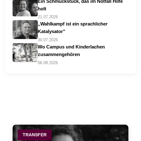
Ein Schmuckstück, das im Notfall Hilfe
holt
21.07.2026
„Wahlkampf ist ein sprachlicher
Katalysator“
30.07.2026
Wo Campus und Kinderlachen
zusammengehören
06.08.2026
TRANSFER