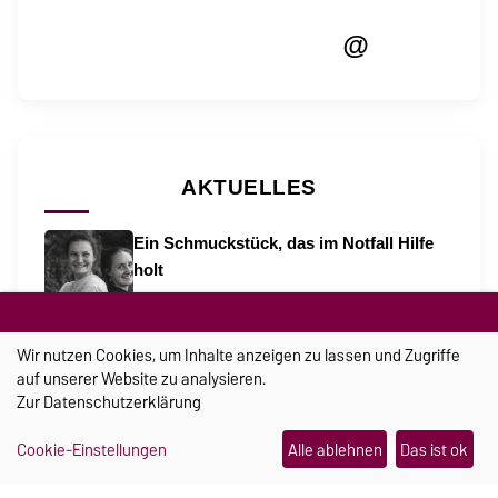
@
AKTUELLES
Ein Schmuckstück, das im Notfall Hilfe
holt
21.07.2026
„Wahlkampf ist ein sprachlicher
Wir nutzen Cookies, um Inhalte anzeigen zu lassen und Zugriffe
Katalysator“
auf unserer Website zu analysieren.
30.07.2026
Zur
Datenschutzerklärung
Wo Campus und Kinderlachen
zusammengehören
Cookie-Einstellungen
Alle ablehnen
Das ist ok
06.08.2026