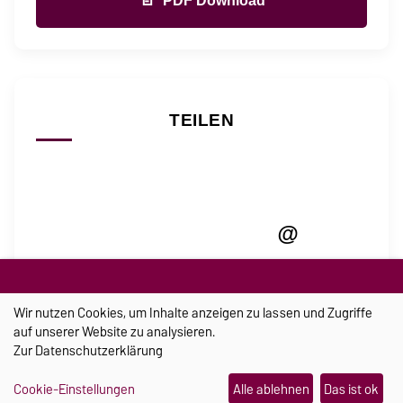
PDF Download
TEILEN
@
Wir nutzen Cookies, um Inhalte anzeigen zu lassen und Zugriffe
auf unserer Website zu analysieren.
AKTUELLES
Zur
Datenschutzerklärung
Cookie-Einstellungen
Alle ablehnen
Das ist ok
Ein Schmuckstück, das im Notfall Hilfe