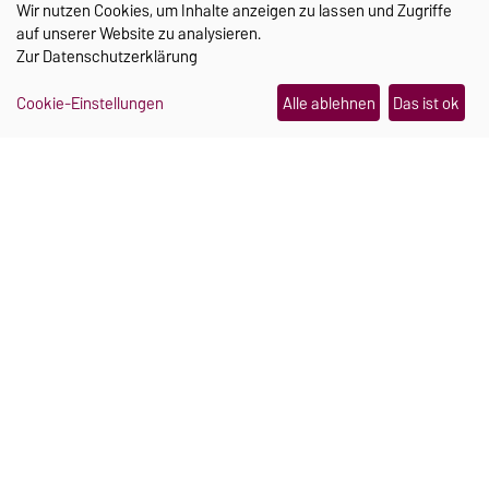
Wir nutzen Cookies, um Inhalte anzeigen zu lassen und Zugriffe
auf unserer Website zu analysieren.
Zur
Datenschutzerklärung
Cookie-Einstellungen
Alle ablehnen
Das ist ok
AKTUELLES
Ein Schmuckstück, das im Notfall Hilfe
holt
21.07.2026
„Wahlkampf ist ein sprachlicher
Katalysator“
30.07.2026
Wo Campus und Kinderlachen
zusammengehören
06.08.2026