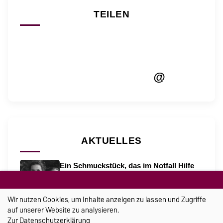
TEILEN
@
AKTUELLES
Ein Schmuckstück, das im Notfall Hilfe
holt
21.07.2026
Wir nutzen Cookies, um Inhalte anzeigen zu lassen und Zugriffe
„Wahlkampf ist ein sprachlicher
auf unserer Website zu analysieren.
Katalysator“
Zur
Datenschutzerklärung