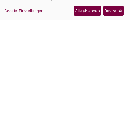
30.07.2026
Wo Campus und Kinderlachen
Cookie-Einstellungen
Alle ablehnen
Das ist ok
zusammengehören
06.08.2026
TRANSFER