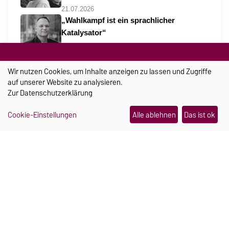
21.07.2026
„Wahlkampf ist ein sprachlicher
Katalysator“
30.07.2026
Wo Campus und Kinderlachen
Wir nutzen Cookies, um Inhalte anzeigen zu lassen und Zugriffe
zusammengehören
auf unserer Website zu analysieren.
06.08.2026
Zur
Datenschutzerklärung
Cookie-Einstellungen
Alle ablehnen
Das ist ok
TRANSFER