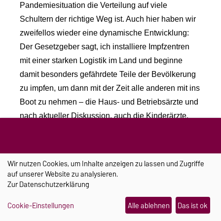
Pandemiesituation die Verteilung auf viele
Schultern der richtige Weg ist. Auch hier haben wir
zweifellos wieder eine dynamische Entwicklung:
Der Gesetzgeber sagt, ich installiere Impfzentren
mit einer starken Logistik im Land und beginne
damit besonders gefährdete Teile der Bevölkerung
zu impfen, um dann mit der Zeit alle anderen mit ins
Boot zu nehmen – die Haus- und Betriebsärzte und
nach aktueller Diskussion, auch die Kinderärzte.
Wenn diese Strukturen nicht wären, wir könnten es
alleine in den hausärztlichen Praxen nicht schultern
und ich glaube auch, dass das den
Wir nutzen Cookies, um Inhalte anzeigen zu lassen und Zugriffe
Verantwortlichen bewusst ist.
auf unserer Website zu analysieren.
Zur
Datenschutzerklärung
Prof. Herrmann:
Es hängt natürlich auch damit
Cookie-Einstellungen
Alle ablehnen
Das ist ok
zusammen, dass zu Anfang eine ganz hohe