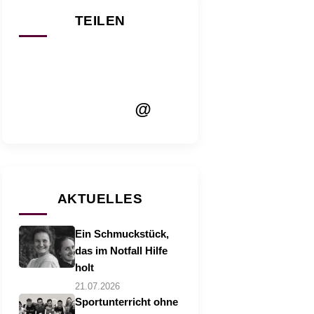
TEILEN
@
AKTUELLES
Ein Schmuckstück,
das im Notfall Hilfe
holt
21.07.2026
Sportunterricht ohne