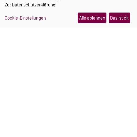
Zur
Datenschutzerklärung
Cookie-Einstellungen
Alle ablehnen
Das ist ok
TRANSFER
Ein Schmuckstück, das im
Notfall Hilfe holt
Julia Pretschner und Hannah Mielke haben sich
während ihres Studiums an der Uni Magdeburg
kennengelernt. Heute arbeiten sie gemeinsam an