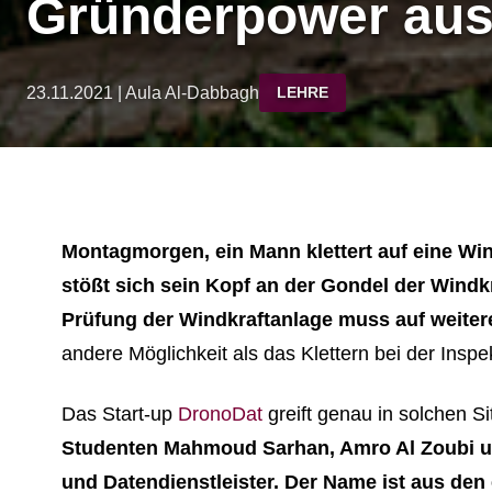
Gründerpower aus
23.11.2021 | Aula Al-Dabbagh
LEHRE
Montagmorgen, ein Mann klettert auf eine Wi
stößt sich sein Kopf an der Gondel der Windkr
Prüfung der Windkraftanlage muss auf weite
andere Möglichkeit als das Klettern bei der Insp
Das Start-up
DronoDat
greift genau in solchen Si
Studenten Mahmoud Sarhan, Amro Al Zoubi 
und Datendienstleister. Der Name ist aus de