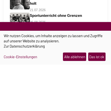
holt
21.07.2026
Sportunterricht ohne Grenzen
06.08.2026
Wo Campus und Kinderlachen
Wir nutzen Cookies, um Inhalte anzeigen zu lassen und Zugriffe
zusammengehören
auf unserer Website zu analysieren.
06.08.2026
Zur
Datenschutzerklärung
Cookie-Einstellungen
Alle ablehnen
Das ist ok
TRANSFER