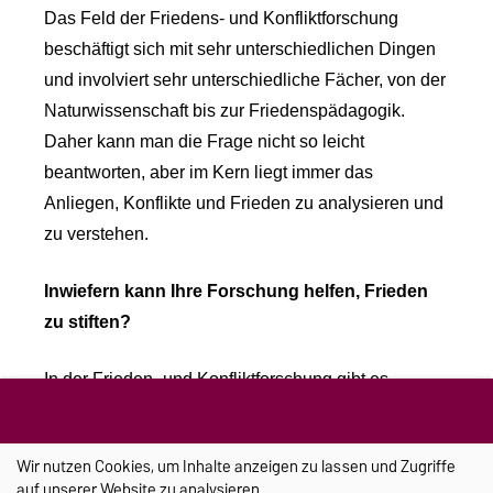
Das Feld der Friedens- und Konfliktforschung
beschäftigt sich mit sehr unterschiedlichen Dingen
und involviert sehr unterschiedliche Fächer, von der
Naturwissenschaft bis zur Friedenspädagogik.
Daher kann man die Frage nicht so leicht
beantworten, aber im Kern liegt immer das
Anliegen, Konflikte und Frieden zu analysieren und
zu verstehen.
Inwiefern kann Ihre Forschung helfen, Frieden
zu stiften?
In der Frieden- und Konfliktforschung gibt es,
vereinfacht gesagt, zwei Lager. Das eine möchte
Forschen für den Frieden und das andere über den
Wir nutzen Cookies, um Inhalte anzeigen zu lassen und Zugriffe
Frieden. In der Realität verschwimmen diese Lager,
auf unserer Website zu analysieren.