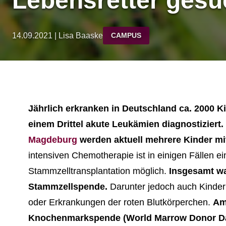
Lebensretter gesu
14.09.2021 | Lisa Baaske
CAMPUS
Jährlich erkranken in Deutschland ca. 2000 K
einem Drittel akute Leukämien diagnostiziert.
Magdeburg
werden aktuell mehrere Kinder mi
intensiven Chemotherapie ist in einigen Fällen ei
Stammzelltransplantation möglich.
Insgesamt wa
Stammzellspende.
Darunter jedoch auch Kinde
oder Erkrankungen der roten Blutkörperchen.
Am
Knochenmarkspende (World Marrow Donor Day)