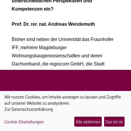
unterschiedlichen Perspektiven und
Kompetenzen ein?
Prof. Dr. rer. nat. Andreas Wendemuth
Bisher sind neben der Universität das Fraunhofer
IFF, mehrere Magdeburger
Wohnungsbaugenossenschaften und deren
Dachverband, die regiocom GmbH, die Stadt
Magdeburg, die Gemeinde Harzgerode und die
NASA GmbH beteiligt.
Wir nutzen Cookies, um Inhalte anzeigen zu lassen und Zugriffe
auf unserer Website zu analysieren.
Zur
Datenschutzerklärung
Apropos NASA, welche Rolle spielt der
Nahverkehrsservice Sachsen-Anhalt in diesem
Cookie-Einstellungen
Alle ablehnen
Das ist ok
Vorhaben?