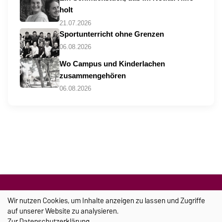
holt
21.07.2026
Sportunterricht ohne Grenzen
06.08.2026
Wo Campus und Kinderlachen
zusammengehören
06.08.2026
Wir nutzen Cookies, um Inhalte anzeigen zu lassen und Zugriffe
TRANSFER
auf unserer Website zu analysieren.
Zur
Datenschutzerklärung