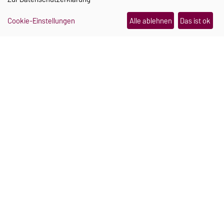
Cookie-Einstellungen
Alle ablehnen
Das ist ok
Ein Schmuckstück, das im
Notfall Hilfe holt
Julia Pretschner und Hannah Mielke haben sich
während ihres Studiums an der Uni Magdeburg
kennengelernt. Heute arbeiten sie gemeinsam an
einer smarten Sturzerkennung für Seniorinnen
und Senioren.
Weiterlesen
21.07.2026