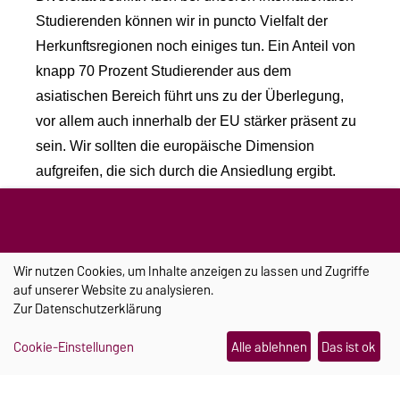
Studierenden können wir in puncto Vielfalt der
Herkunftsregionen noch einiges tun. Ein Anteil von
knapp 70 Prozent Studierender aus dem
asiatischen Bereich führt uns zu der Überlegung,
vor allem auch innerhalb der EU stärker präsent zu
sein. Wir sollten die europäische Dimension
aufgreifen, die sich durch die Ansiedlung ergibt.
Also, das Thema Diversität ist für die Uni
vielschichtig und wichtig, allerdings auch ganz
unabhängig von Intel.
Wir nutzen Cookies, um Inhalte anzeigen zu lassen und Zugriffe
auf unserer Website zu analysieren.
Sie sind als Rektor der Uni Magdeburg derzeit
Zur
Datenschutzerklärung
auch Präsident der Landesrektorenkonferenz
Sachsen-Anhalts: Was bedeutet die Ansiedlung
Cookie-Einstellungen
Alle ablehnen
Das ist ok
für die Hochschulen des Landes insgesamt?