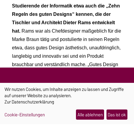
Studierende der Informatik etwa auch die „Zehn
Regeln des guten Designs“ kennen, die der
Tischler und Architekt Dieter Rams entwickelt
hat.
Rams war als Chefdesigner maßgeblich für die
Marke Braun tätig und postulierte in seinen Regeln
etwa, dass gutes Design ästhetisch, unaufdringlich,
langlebig und innovativ sei und ein Produkt
brauchbar und verständlich mache. „Gutes Design
ist auch nachhaltig“, fügt Arndt hinzu. Denn
Produkte mit hoher Usability würden länger genutzt
Wir nutzen Cookies, um Inhalte anzeigen zu lassen und Zugriffe
als solche, die weniger gebrauchstauglich sind.
auf unserer Website zu analysieren.
„Diese Regeln wurden für das Materielle aufgestellt,
Zur
Datenschutzerklärung
gelten aber genauso gut für das Immaterielle – also
Cookie-Einstellungen
Alle ablehnen
Das ist ok
digitale Produkte“, betont Arndt und erklärt:
„Produktdesign und Informatik wachsen
zusammen.“