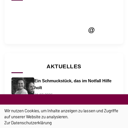
@
AKTUELLES
Ein Schmuckstück, das im Notfall Hilfe
holt
21.07.2026
Sportunterricht ohne Grenzen
06.08.2026
Wir nutzen Cookies, um Inhalte anzeigen zu lassen und Zugriffe
auf unserer Website zu analysieren.
„Wahlkampf ist ein sprachlicher
Zur
Datenschutzerklärung
Katalysator“