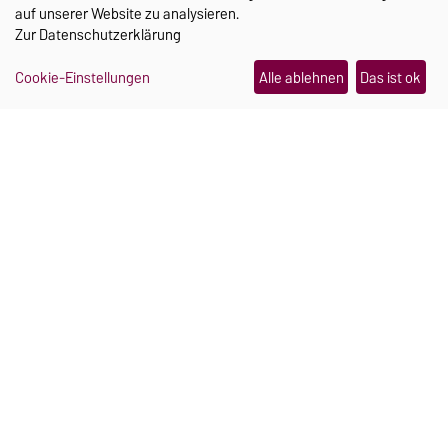
auf unserer Website zu analysieren.
Zur
Datenschutzerklärung
Cookie-Einstellungen
Alle ablehnen
Das ist ok
TRANSFER
Ein Schmuckstück, das im
Notfall Hilfe holt