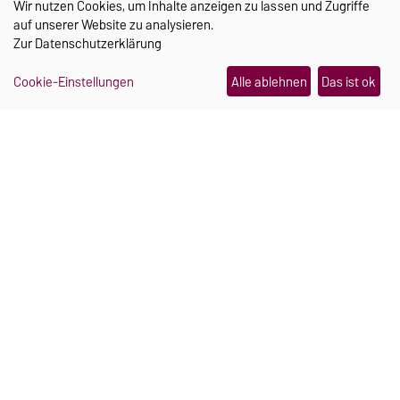
Wir nutzen Cookies, um Inhalte anzeigen zu lassen und Zugriffe
auf unserer Website zu analysieren.
Zur
Datenschutzerklärung
Cookie-Einstellungen
Alle ablehnen
Das ist ok
AKTUELLES
Ein Schmuckstück, das im Notfall Hilfe
holt
21.07.2026
Sportunterricht ohne Grenzen
06.08.2026
Wo Campus und Kinderlachen
zusammengehören
06.08.2026