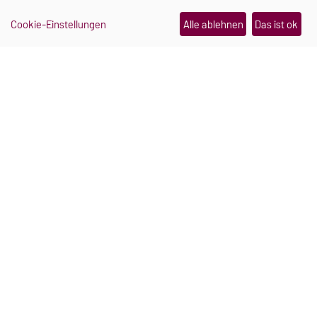
Cookie-Einstellungen
Alle ablehnen
Das ist ok
TRANSFER
Ein Schmuckstück, das im
Notfall Hilfe holt
Julia Pretschner und Hannah Mielke haben sich
während ihres Studiums an der Uni Magdeburg