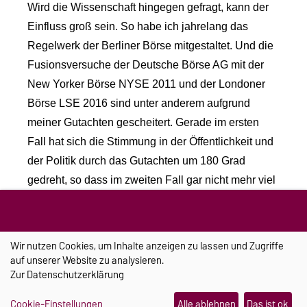
Wird die Wissenschaft hingegen gefragt, kann der
Einfluss groß sein. So habe ich jahrelang das
Regelwerk der Berliner Börse mitgestaltet. Und die
Fusionsversuche der Deutsche Börse AG mit der
New Yorker Börse NYSE 2011 und der Londoner
Börse LSE 2016 sind unter anderem aufgrund
meiner Gutachten gescheitert. Gerade im ersten
Fall hat sich die Stimmung in der Öffentlichkeit und
der Politik durch das Gutachten um 180 Grad
gedreht, so dass im zweiten Fall gar nicht mehr viel
zu tun war.
Sie überwinden mit Ihrer
Wir nutzen Cookies, um Inhalte anzeigen zu lassen und Zugriffe
rechtswissenschaftlichen Forschung
auf unserer Website zu analysieren.
Zur
Datenschutzerklärung
auch akademische Grenzen, wirken mit
Ihren Ideen aus der Wissenschaft in die
Cookie-Einstellungen
Alle ablehnen
Das ist ok