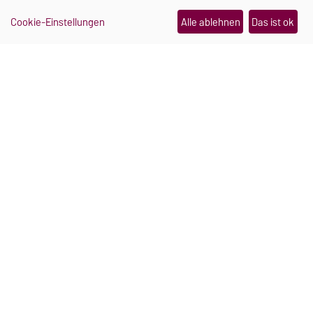
„Wahlkampf ist ein sprachlicher
Cookie-Einstellungen
Alle ablehnen
Das ist ok
Katalysator“
30.07.2026
TRANSFER