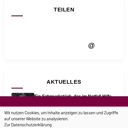
TEILEN
@
AKTUELLES
Ein Schmuckstück, das im Notfall Hilfe
holt
21.07.2026
Wir nutzen Cookies, um Inhalte anzeigen zu lassen und Zugriffe
Papierbrücken im Belastungstest
auf unserer Website zu analysieren.
Zur
Datenschutzerklärung
28.07.2026