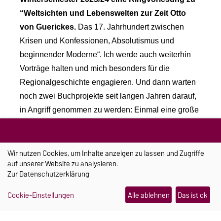
“Weltsichten und Lebenswelten zur Zeit Otto
von Guerickes.
Das 17. Jahrhundert zwischen
Krisen und Konfessionen, Absolutismus und
beginnender Moderne“. Ich werde auch weiterhin
Vorträge halten und mich besonders für die
Regionalgeschichte engagieren. Und dann warten
noch zwei Buchprojekte seit langen Jahren darauf,
in Angriff genommen zu werden: Einmal eine große
Studie zum Umgang mit Naturgewalten in der
Geschichte, in die meine Abschiedsvorlesung einen
Wir nutzen Cookies, um Inhalte anzeigen zu lassen und Zugriffe
ersten Einblick geben wird, und zum anderen eine
auf unserer Website zu analysieren.
Monographie zur Pest in Magdeburg 1681-1683,
Zur
Datenschutzerklärung
ein düsteres, aber äußerst spannendes Kapitel der
Stadt- und Medizingeschichte.
Cookie-Einstellungen
Alle ablehnen
Das ist ok
Wir wünschen Ihnen alles Gute für die