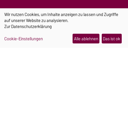
TRANSFER
Wir nutzen Cookies, um Inhalte anzeigen zu lassen und Zugriffe
auf unserer Website zu analysieren.
Zur
Datenschutzerklärung
Cookie-Einstellungen
Alle ablehnen
Das ist ok
Ein Schmuckstück, das im
Notfall Hilfe holt
Julia Pretschner und Hannah Mielke haben sich
während ihres Studiums an der Uni Magdeburg
kennengelernt. Heute arbeiten sie gemeinsam an
einer smarten Sturzerkennung für Seniorinnen
und Senioren.