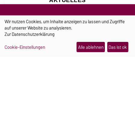
AKTUELLES
Ein Schmuckstück, das im Notfall Hilfe
Wir nutzen Cookies, um Inhalte anzeigen zu lassen und Zugriffe
holt
auf unserer Website zu analysieren.
21.07.2026
Zur
Datenschutzerklärung
„Wahlkampf ist ein sprachlicher
Katalysator“
Cookie-Einstellungen
Alle ablehnen
Das ist ok
30.07.2026
Wo Campus und Kinderlachen
zusammengehören
06.08.2026