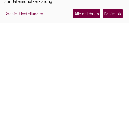
Zur
Datenschutzerklärung
AKTUELLES
Cookie-Einstellungen
Alle ablehnen
Das ist ok
Ein Schmuckstück, das im Notfall Hilfe
holt
21.07.2026
Sportunterricht ohne Grenzen
06.08.2026
Wo Campus und Kinderlachen
zusammengehören
06.08.2026