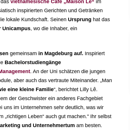
e das
vietnamesische Café „Maison Lê“
im
iatisch inspirierten Gerichten und Getränken
die lokale Kundschaft. Seinen
Ursprung
hat das
r Unicampus
, wo die Inhaber, ein
hsen
gemeinsam
in Magdeburg auf.
Inspiriert
ie
Bachelorstudiengänge
s Management
. An der Uni schätzen die jungen
dule, aber auch das vertraute Miteinander. „Man
ie eine kleine Familie
“, berichtet Lilly Lê.
jedem der Geschwister ein anderes Fachgebiet
 bei uns im Unternehmen sehr deutlich, was wir
m „richtigen Leben“ auch gut machen." Ihr selbst
arketing und Unternehmertum
am besten.