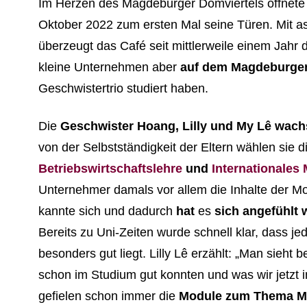
Im Herzen des Magdeburger Domviertels öffnet
Oktober 2022 zum ersten Mal seine Türen. Mit as
überzeugt das Café seit mittlerweile einem Jahr 
kleine Unternehmen aber
auf dem Magdeburge
Geschwistertrio studiert haben.
Die
Geschwister Hoang, Lilly und My Lê wac
von der Selbstständigkeit der Eltern wählen sie d
Betriebswirtschaftslehre
und
Internationale
Unternehmer damals vor allem die Inhalte der Mo
kannte sich und dadurch
hat
es
sich angefühlt w
Bereits zu Uni-Zeiten wurde schnell klar, dass 
besonders gut liegt. Lilly Lê erzählt: „Man sieht
schon im Studium gut konnten und was wir jetzt i
gefielen schon immer die
Module zum Thema M