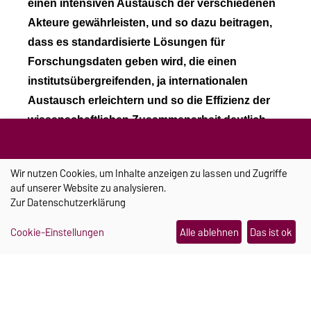
einen intensiven Austausch der verschiedenen
Akteure gewährleisten, und so dazu beitragen,
dass es standardisierte Lösungen für
Forschungsdaten geben wird, die einen
institutsübergreifenden, ja internationalen
Austausch erleichtern und so die Effizienz der
wissenschaftlichen Zusammenarbeit deutlich
erhöhen werden.
Hier wird die Entwicklung der
EOSC und der NFDI wichtig sein. Die NFDI
Wir nutzen Cookies, um Inhalte anzeigen zu lassen und Zugriffe
befindet sich noch in der Aufbauphase und wird
auf unserer Website zu analysieren.
derzeit evaluiert, ich gehe aber stark davon aus,
Zur
Datenschutzerklärung
dass die NFDI nach 2028 verstetigt wird. Die NFDI
Cookie-Einstellungen
Alle ablehnen
Das ist ok
wird damit eine zentrale Rolle für die weiteren
Entwicklungen bei der Etablierung und Umsetzung
von Standards bei Metadaten, Datenformaten,
Policies und dergleichen einnehmen. Daher ist es