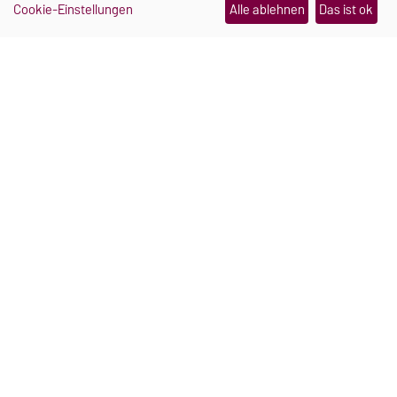
Cookie-Einstellungen
Alle ablehnen
Das ist ok
Ein Schmuckstück, das im
Notfall Hilfe holt
Julia Pretschner und Hannah Mielke haben sich
während ihres Studiums an der Uni Magdeburg
kennengelernt. Heute arbeiten sie gemeinsam an
einer smarten Sturzerkennung für Seniorinnen
und Senioren.
Weiterlesen
21.07.2026
FORSCHUNG